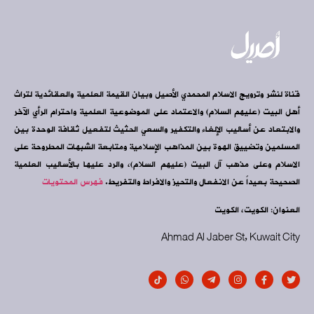
قناة لنشر وترويج الاسلام المحمدي الأصيل وبيان القيمة العلمية والعقائدية لتراث
أهل البيت (عليهم السلام) والاعتماد على الموضوعية العلمية واحترام الرأي الآخر
والابتعاد عن أساليب الإلغاء والتكفير والسعي الحثيث لتفعيل ثقافة الوحدة بين
المسلمين وتضييق الهوة بين المذاهب الإسلامية ومتابعة الشبهات المطروحة على
الاسلام وعلى مذهب آل البيت (عليهم السلام)، والرد عليها بالأساليب العلمية
الصحيحة بعيداً عن الانفعال والتحيز والافراط والتفريط.
فهرس المحتويات
العنوان: الكويت، الكويت
Ahmad Al Jaber St, Kuwait City