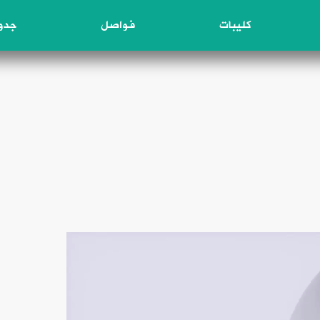
كليبات
فواصل
جدول