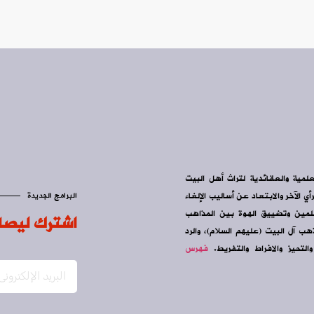
علمية والعقائدية لتراث أهل البيت
ي الآخر والابتعاد عن أساليب الإلغاء
البرامج الجديدة
سلمين وتضييق الهوة بين المذاهب
اشترك ليصل
ب آل البيت (عليهم السلام)، والرد
التحيز والافراط والتفريط.
فهرس