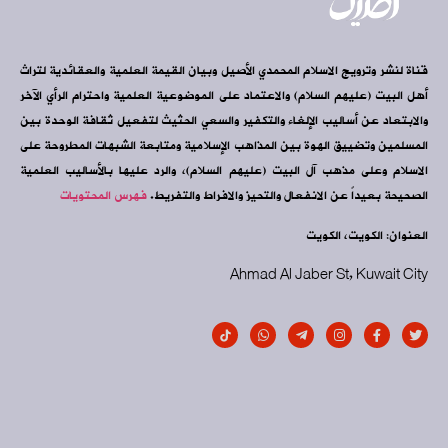
قناة لنشر وترويج الاسلام المحمدي الأصيل وبيان القيمة العلمية والعقائدية لتراث
أهل البيت (عليهم السلام) والاعتماد على الموضوعية العلمية واحترام الرأي الآخر
والابتعاد عن أساليب الإلغاء والتكفير والسعي الحثيث لتفعيل ثقافة الوحدة بين
المسلمين وتضييق الهوة بين المذاهب الإسلامية ومتابعة الشبهات المطروحة على
الاسلام وعلى مذهب آل البيت (عليهم السلام)، والرد عليها بالأساليب العلمية
الصحيحة بعيداً عن الانفعال والتحيز والافراط والتفريط.
فهرس المحتويات
العنوان: الكويت، الكويت
Ahmad Al Jaber St, Kuwait City