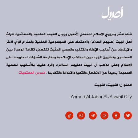
قناة لنشر وترويج الاسلام المحمدي الأصيل وبيان القيمة العلمية والعقائدية لتراث
أهل البيت (عليهم السلام) والاعتماد على الموضوعية العلمية واحترام الرأي الآخر
والابتعاد عن أساليب الإلغاء والتكفير والسعي الحثيث لتفعيل ثقافة الوحدة بين
المسلمين وتضييق الهوة بين المذاهب الإسلامية ومتابعة الشبهات المطروحة على
الاسلام وعلى مذهب آل البيت (عليهم السلام)، والرد عليها بالأساليب العلمية
الصحيحة بعيداً عن الانفعال والتحيز والافراط والتفريط.
فهرس المحتويات
العنوان: الكويت، الكويت
Ahmad Al Jaber St, Kuwait City