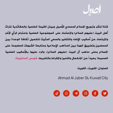
قناة لنشر وترويج الاسلام المحمدي الأصيل وبيان القيمة العلمية والعقائدية لتراث
أهل البيت (عليهم السلام) والاعتماد على الموضوعية العلمية واحترام الرأي الآخر
والابتعاد عن أساليب الإلغاء والتكفير والسعي الحثيث لتفعيل ثقافة الوحدة بين
المسلمين وتضييق الهوة بين المذاهب الإسلامية ومتابعة الشبهات المطروحة على
الاسلام وعلى مذهب آل البيت (عليهم السلام)، والرد عليها بالأساليب العلمية
الصحيحة بعيداً عن الانفعال والتحيز والافراط والتفريط.
فهرس المحتويات
العنوان: الكويت، الكويت
Ahmad Al Jaber St, Kuwait City