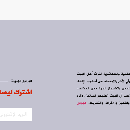
علمية والعقائدية لتراث أهل البيت
ي الآخر والابتعاد عن أساليب الإلغاء
البرامج الجديدة
سلمين وتضييق الهوة بين المذاهب
اشترك ليصل
ب آل البيت (عليهم السلام)، والرد
التحيز والافراط والتفريط.
فهرس