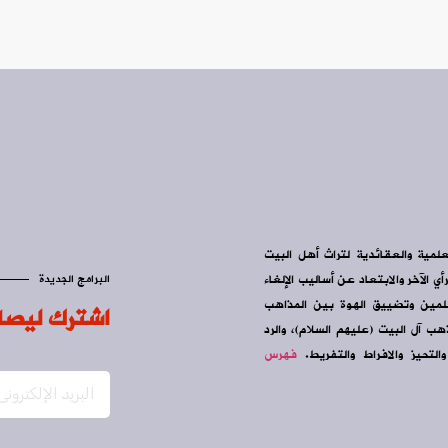
علمية والعقائدية لتراث أهل البيت
ي الآخر والابتعاد عن أساليب الإلغاء
البرامج الجديدة
سلمين وتضييق الهوة بين المذاهب
اشترك ليصل
ب آل البيت (عليهم السلام)، والرد
التحيز والافراط والتفريط.
فهرس