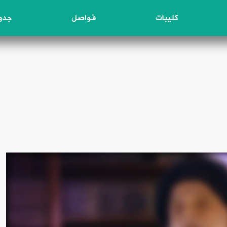
كليبات
فواصل
جدول