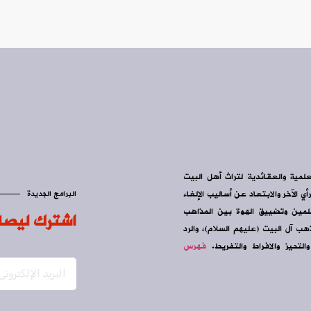
علمية والعقائدية لتراث أهل البيت
ي الآخر والابتعاد عن أساليب الإلغاء
البرامج الجديدة
سلمين وتضييق الهوة بين المذاهب
اشترك ليصل
ب آل البيت (عليهم السلام)، والرد
التحيز والافراط والتفريط.
فهرس