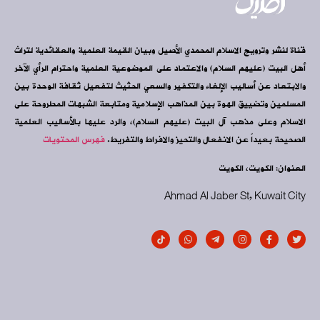
قناة لنشر وترويج الاسلام المحمدي الأصيل وبيان القيمة العلمية والعقائدية لتراث
أهل البيت (عليهم السلام) والاعتماد على الموضوعية العلمية واحترام الرأي الآخر
والابتعاد عن أساليب الإلغاء والتكفير والسعي الحثيث لتفعيل ثقافة الوحدة بين
المسلمين وتضييق الهوة بين المذاهب الإسلامية ومتابعة الشبهات المطروحة على
الاسلام وعلى مذهب آل البيت (عليهم السلام)، والرد عليها بالأساليب العلمية
الصحيحة بعيداً عن الانفعال والتحيز والافراط والتفريط.
فهرس المحتويات
العنوان: الكويت، الكويت
Ahmad Al Jaber St, Kuwait City