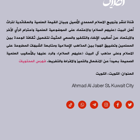
قناة لنشر وترويج الاسلام المحمدي الأصيل وبيان القيمة العلمية والعقائدية لتراث
أهل البيت (عليهم السلام) والاعتماد على الموضوعية العلمية واحترام الرأي الآخر
والابتعاد عن أساليب الإلغاء والتكفير والسعي الحثيث لتفعيل ثقافة الوحدة بين
المسلمين وتضييق الهوة بين المذاهب الإسلامية ومتابعة الشبهات المطروحة على
الاسلام وعلى مذهب آل البيت (عليهم السلام)، والرد عليها بالأساليب العلمية
الصحيحة بعيداً عن الانفعال والتحيز والافراط والتفريط.
فهرس المحتويات
العنوان: الكويت، الكويت
Ahmad Al Jaber St, Kuwait City