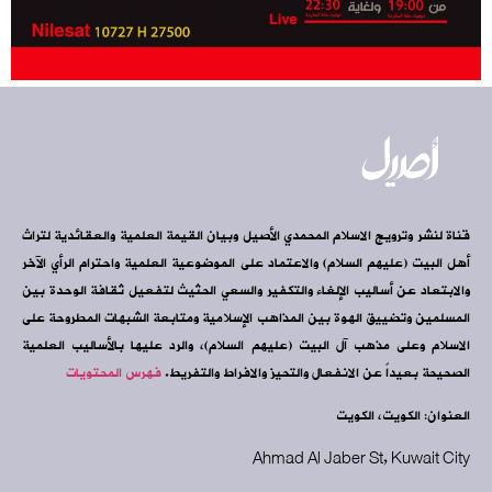
قناة لنشر وترويج الاسلام المحمدي الأصيل وبيان القيمة العلمية والعقائدية لتراث
أهل البيت (عليهم السلام) والاعتماد على الموضوعية العلمية واحترام الرأي الآخر
والابتعاد عن أساليب الإلغاء والتكفير والسعي الحثيث لتفعيل ثقافة الوحدة بين
المسلمين وتضييق الهوة بين المذاهب الإسلامية ومتابعة الشبهات المطروحة على
الاسلام وعلى مذهب آل البيت (عليهم السلام)، والرد عليها بالأساليب العلمية
الصحيحة بعيداً عن الانفعال والتحيز والافراط والتفريط.
فهرس المحتويات
العنوان: الكويت، الكويت
Ahmad Al Jaber St, Kuwait City