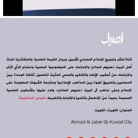
قناة لنشر وترويج الاسلام المحمدي الأصيل وبيان القيمة العلمية والعقائدية لتراث
أهل البيت (عليهم السلام) والاعتماد على الموضوعية العلمية واحترام الرأي الآخر
والابتعاد عن أساليب الإلغاء والتكفير والسعي الحثيث لتفعيل ثقافة الوحدة بين
المسلمين وتضييق الهوة بين المذاهب الإسلامية ومتابعة الشبهات المطروحة على
الاسلام وعلى مذهب آل البيت (عليهم السلام)، والرد عليها بالأساليب العلمية
الصحيحة بعيداً عن الانفعال والتحيز والافراط والتفريط.
فهرس المحتويات
العنوان: الكويت، الكويت
Ahmad Al Jaber St, Kuwait City