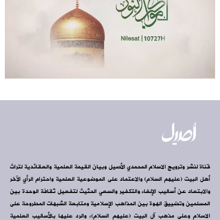
ثورة الإمام الخميني (قدس سره) واليمن
قناة لنشر وترويج الاسلام المحمدي الأصيل وبيان القيمة العلمية والعقائدية لتراث
أهل البيت (عليهم السلام) والاعتماد على الموضوعية العلمية واحترام الرأي الآخر
والابتعاد عن أساليب الإلغاء والتكفير والسعي الحثيث لتفعيل ثقافة الوحدة بين
المسلمين وتضييق الهوة بين المذاهب الإسلامية ومتابعة الشبهات المطروحة على
الاسلام وعلى مذهب آل البيت (عليهم السلام)، والرد عليها بالأساليب العلمية