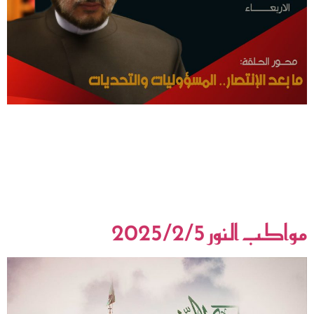
النصر في فكر المقاومة:من طوفان الأقصى إلى انهيار الردع الصهيوني
ووضوح العدو الأكبرفي هذه الحلقة الخاصة، يناقش البرنامج التحولات الكبرى
بعد النصر المقاوم في غزة ولبنان، ويفضح الخلفيات الصهيونية والإنجيلية
للمشروع الأمريكي، ويعرض الرؤية الإسلامية لفهم النصر الحقيقي كتكليف
شرعي طويل النفس، لا مجرد جولة عابرة. كما يتناول مسؤوليات الشعوب في
وجه الهيمنة والتطبيع، ودور […]
مواكب النور 2025/2/5