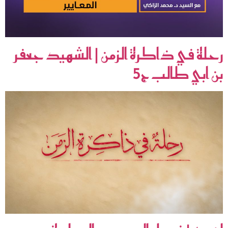
رحلة في ذاكرة الزمن | الشهيد جعفر
بن ابي طالب ج5