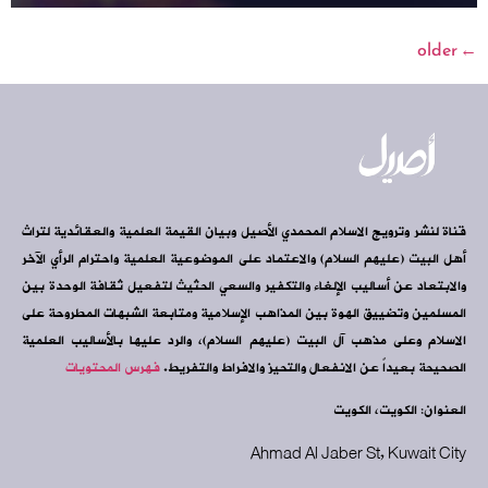
older
←
قناة لنشر وترويج الاسلام المحمدي الأصيل وبيان القيمة العلمية والعقائدية لتراث
أهل البيت (عليهم السلام) والاعتماد على الموضوعية العلمية واحترام الرأي الآخر
والابتعاد عن أساليب الإلغاء والتكفير والسعي الحثيث لتفعيل ثقافة الوحدة بين
المسلمين وتضييق الهوة بين المذاهب الإسلامية ومتابعة الشبهات المطروحة على
الاسلام وعلى مذهب آل البيت (عليهم السلام)، والرد عليها بالأساليب العلمية
الصحيحة بعيداً عن الانفعال والتحيز والافراط والتفريط.
فهرس المحتويات
العنوان: الكويت، الكويت
Ahmad Al Jaber St, Kuwait City