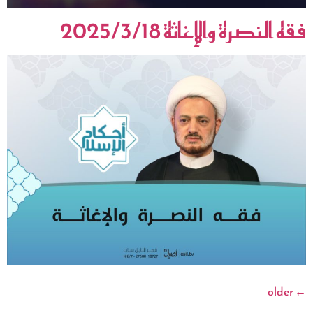
فقه النصرة والإغاثة 2025/3/18
older
←