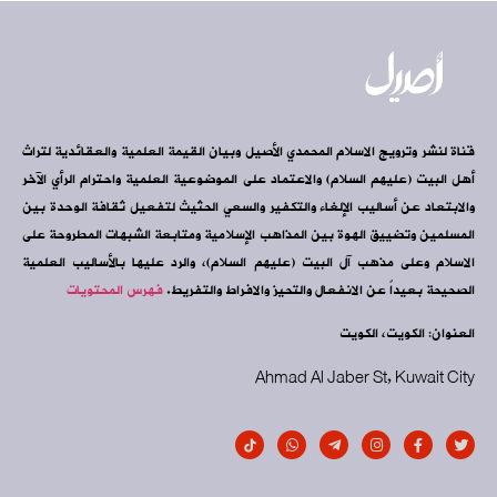
قناة لنشر وترويج الاسلام المحمدي الأصيل وبيان القيمة العلمية والعقائدية لتراث
أهل البيت (عليهم السلام) والاعتماد على الموضوعية العلمية واحترام الرأي الآخر
والابتعاد عن أساليب الإلغاء والتكفير والسعي الحثيث لتفعيل ثقافة الوحدة بين
المسلمين وتضييق الهوة بين المذاهب الإسلامية ومتابعة الشبهات المطروحة على
الاسلام وعلى مذهب آل البيت (عليهم السلام)، والرد عليها بالأساليب العلمية
الصحيحة بعيداً عن الانفعال والتحيز والافراط والتفريط.
فهرس المحتويات
العنوان: الكويت، الكويت
Ahmad Al Jaber St, Kuwait City