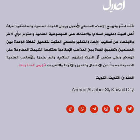
قناة لنشر وترويج الاسلام المحمدي الأصيل وبيان القيمة العلمية والعقائدية لتراث
أهل البيت (عليهم السلام) والاعتماد على الموضوعية العلمية واحترام الرأي الآخر
والابتعاد عن أساليب الإلغاء والتكفير والسعي الحثيث لتفعيل ثقافة الوحدة بين
المسلمين وتضييق الهوة بين المذاهب الإسلامية ومتابعة الشبهات المطروحة على
الاسلام وعلى مذهب آل البيت (عليهم السلام)، والرد عليها بالأساليب العلمية
الصحيحة بعيداً عن الانفعال والتحيز والافراط والتفريط.
فهرس المحتويات
العنوان: الكويت، الكويت
Ahmad Al Jaber St, Kuwait City