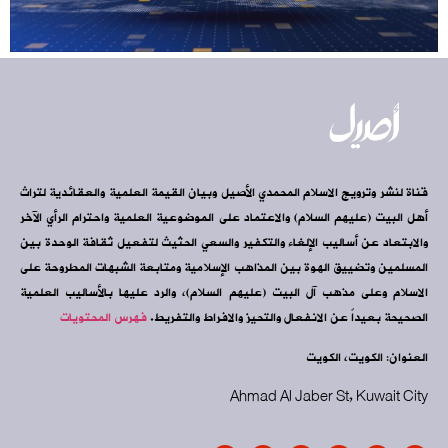
قناة لنشر وترويج الاسلام المحمدي الأصيل وبيان القيمة العلمية والعقائدية لتراث
أهل البيت (عليهم السلام) والاعتماد على الموضوعية العلمية واحترام الرأي الآخر
والابتعاد عن أساليب الإلغاء والتكفير والسعي الحثيث لتفعيل ثقافة الوحدة بين
المسلمين وتضييق الهوة بين المذاهب الإسلامية ومتابعة الشبهات المطروحة على
الاسلام وعلى مذهب آل البيت (عليهم السلام)، والرد عليها بالأساليب العلمية
الصحيحة بعيداً عن الانفعال والتحيز والافراط والتفريط.
فهرس المحتويات
العنوان: الكويت، الكويت
Ahmad Al Jaber St, Kuwait City