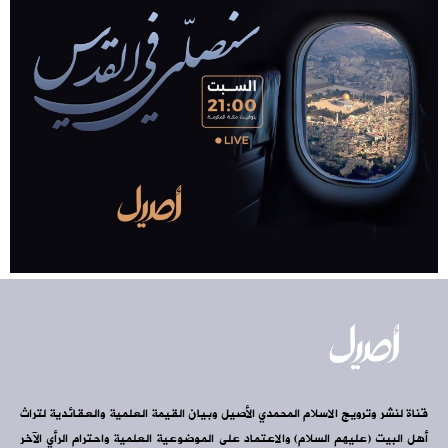
قناة لنشر وترويج الاسلام المحمدي الأصيل وبيان القيمة العلمية والعقائدية لتراث
أهل البيت (عليهم السلام) والاعتماد على الموضوعية العلمية واحترام الرأي الآخر