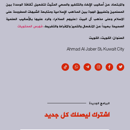
والابتعاد عن أساليب الإلغاء والتكفير والسعي الحثيث لتفعيل ثقافة الوحدة بين
المسلمين وتضييق الهوة بين المذاهب الإسلامية ومتابعة الشبهات المطروحة على
الاسلام وعلى مذهب آل البيت (عليهم السلام)، والرد عليها بالأساليب العلمية
الصحيحة بعيداً عن الانفعال والتحيز والافراط والتفريط.
فهرس المحتويات
العنوان: الكويت، الكويت
Ahmad Al Jaber St, Kuwait City
البرامج الجديدة
اشترك ليصلك كل جديد