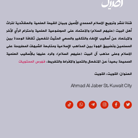
قناة لنشر وترويج الاسلام المحمدي الأصيل وبيان القيمة العلمية والعقائدية لتراث
أهل البيت (عليهم السلام) والاعتماد على الموضوعية العلمية واحترام الرأي الآخر
والابتعاد عن أساليب الإلغاء والتكفير والسعي الحثيث لتفعيل ثقافة الوحدة بين
المسلمين وتضييق الهوة بين المذاهب الإسلامية ومتابعة الشبهات المطروحة على
الاسلام وعلى مذهب آل البيت (عليهم السلام)، والرد عليها بالأساليب العلمية
الصحيحة بعيداً عن الانفعال والتحيز والافراط والتفريط.
فهرس المحتويات
العنوان: الكويت، الكويت
Ahmad Al Jaber St, Kuwait City