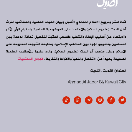
قناة لنشر وترويج الاسلام المحمدي الأصيل وبيان القيمة العلمية والعقائدية لتراث
أهل البيت (عليهم السلام) والاعتماد على الموضوعية العلمية واحترام الرأي الآخر
والابتعاد عن أساليب الإلغاء والتكفير والسعي الحثيث لتفعيل ثقافة الوحدة بين
المسلمين وتضييق الهوة بين المذاهب الإسلامية ومتابعة الشبهات المطروحة على
الاسلام وعلى مذهب آل البيت (عليهم السلام)، والرد عليها بالأساليب العلمية
الصحيحة بعيداً عن الانفعال والتحيز والافراط والتفريط.
فهرس المحتويات
العنوان: الكويت، الكويت
Ahmad Al Jaber St, Kuwait City