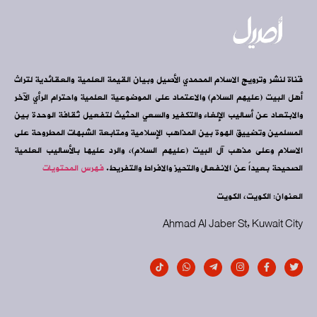
قناة لنشر وترويج الاسلام المحمدي الأصيل وبيان القيمة العلمية والعقائدية لتراث
أهل البيت (عليهم السلام) والاعتماد على الموضوعية العلمية واحترام الرأي الآخر
والابتعاد عن أساليب الإلغاء والتكفير والسعي الحثيث لتفعيل ثقافة الوحدة بين
المسلمين وتضييق الهوة بين المذاهب الإسلامية ومتابعة الشبهات المطروحة على
الاسلام وعلى مذهب آل البيت (عليهم السلام)، والرد عليها بالأساليب العلمية
الصحيحة بعيداً عن الانفعال والتحيز والافراط والتفريط.
فهرس المحتويات
العنوان: الكويت، الكويت
Ahmad Al Jaber St, Kuwait City