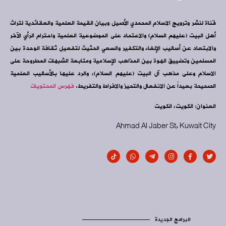
قناة لنشر وترويج الاسلام المحمدي الأصيل وبيان القيمة العلمية والعقائدية لتراث
أهل البيت (عليهم السلام) والاعتماد على الموضوعية العلمية واحترام الرأي الآخر
والابتعاد عن أساليب الإلغاء والتكفير والسعي الحثيث لتفعيل ثقافة الوحدة بين
المسلمين وتضييق الهوة بين المذاهب الإسلامية ومتابعة الشبهات المطروحة على
الاسلام وعلى مذهب آل البيت (عليهم السلام)، والرد عليها بالأساليب العلمية
الصحيحة بعيداً عن الانفعال والتحيز والافراط والتفريط.
فهرس المحتويات
العنوان: الكويت، الكويت
Ahmad Al Jaber St, Kuwait City
البرامج الجديدة