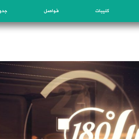
كليبات
فواصل
جدول