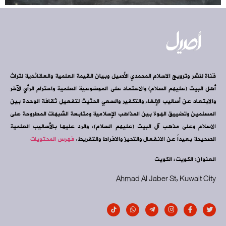
قناة لنشر وترويج الاسلام المحمدي الأصيل وبيان القيمة العلمية والعقائدية لتراث
أهل البيت (عليهم السلام) والاعتماد على الموضوعية العلمية واحترام الرأي الآخر
والابتعاد عن أساليب الإلغاء والتكفير والسعي الحثيث لتفعيل ثقافة الوحدة بين
المسلمين وتضييق الهوة بين المذاهب الإسلامية ومتابعة الشبهات المطروحة على
الاسلام وعلى مذهب آل البيت (عليهم السلام)، والرد عليها بالأساليب العلمية
الصحيحة بعيداً عن الانفعال والتحيز والافراط والتفريط.
فهرس المحتويات
العنوان: الكويت، الكويت
Ahmad Al Jaber St, Kuwait City