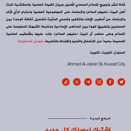
قناة لنشر وترويج الاسلام المحمدي الأصيل وبيان القيمة العلمية والعقائدية لتراث
أهل البيت (عليهم السلام) والاعتماد على الموضوعية العلمية واحترام الرأي الآخر
والابتعاد عن أساليب الإلغاء والتكفير والسعي الحثيث لتفعيل ثقافة الوحدة بين
المسلمين وتضييق الهوة بين المذاهب الإسلامية ومتابعة الشبهات المطروحة على
الاسلام وعلى مذهب آل البيت (عليهم السلام)، والرد عليها بالأساليب العلمية
الصحيحة بعيداً عن الانفعال والتحيز والافراط والتفريط.
فهرس المحتويات
العنوان: الكويت، الكويت
Ahmad Al Jaber St, Kuwait City
البرامج الجديدة
اشترك ليصلك كل جديد