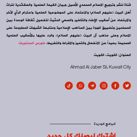
قناة لنشر وترويج الاسلام المحمدي الأصيل وبيان القيمة العلمية والعقائدية لتراث
أهل البيت (عليهم السلام) والاعتماد على الموضوعية العلمية واحترام الرأي الآخر
والابتعاد عن أساليب الإلغاء والتكفير والسعي الحثيث لتفعيل ثقافة الوحدة بين
المسلمين وتضييق الهوة بين المذاهب الإسلامية ومتابعة الشبهات المطروحة على
الاسلام وعلى مذهب آل البيت (عليهم السلام)، والرد عليها بالأساليب العلمية
الصحيحة بعيداً عن الانفعال والتحيز والافراط والتفريط.
فهرس المحتويات
العنوان: الكويت، الكويت
Ahmad Al Jaber St, Kuwait City
البرامج الجديدة
اشترك ليصلك كل جديد