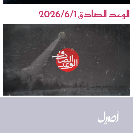
الوعد الصادق 2026/6/1