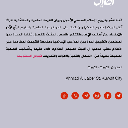
قناة لنشر وترويج الاسلام المحمدي الأصيل وبيان القيمة العلمية والعقائدية لتراث
أهل البيت (عليهم السلام) والاعتماد على الموضوعية العلمية واحترام الرأي الآخر
والابتعاد عن أساليب الإلغاء والتكفير والسعي الحثيث لتفعيل ثقافة الوحدة بين
المسلمين وتضييق الهوة بين المذاهب الإسلامية ومتابعة الشبهات المطروحة على
الاسلام وعلى مذهب آل البيت (عليهم السلام)، والرد عليها بالأساليب العلمية
الصحيحة بعيداً عن الانفعال والتحيز والافراط والتفريط.
فهرس المحتويات
العنوان: الكويت، الكويت
Ahmad Al Jaber St, Kuwait City