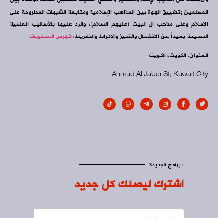
المسلمين وتضييق الهوة بين المذاهب الإسلامية ومتابعة الشبهات المطروحة على
الاسلام وعلى مذهب آل البيت (عليهم السلام)، والرد عليها بالأساليب العلمية
الصحيحة بعيداً عن الانفعال والتحيز والافراط والتفريط.
فهرس المحتويات
العنوان: الكويت، الكويت
Ahmad Al Jaber St, Kuwait City
البرامج الجديدة
اشترك ليصلك كل جديد