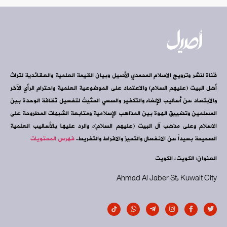
قناة لنشر وترويج الاسلام المحمدي الأصيل وبيان القيمة العلمية والعقائدية لتراث
أهل البيت (عليهم السلام) والاعتماد على الموضوعية العلمية واحترام الرأي الآخر
والابتعاد عن أساليب الإلغاء والتكفير والسعي الحثيث لتفعيل ثقافة الوحدة بين
المسلمين وتضييق الهوة بين المذاهب الإسلامية ومتابعة الشبهات المطروحة على
الاسلام وعلى مذهب آل البيت (عليهم السلام)، والرد عليها بالأساليب العلمية
الصحيحة بعيداً عن الانفعال والتحيز والافراط والتفريط.
فهرس المحتويات
العنوان: الكويت، الكويت
Ahmad Al Jaber St, Kuwait City