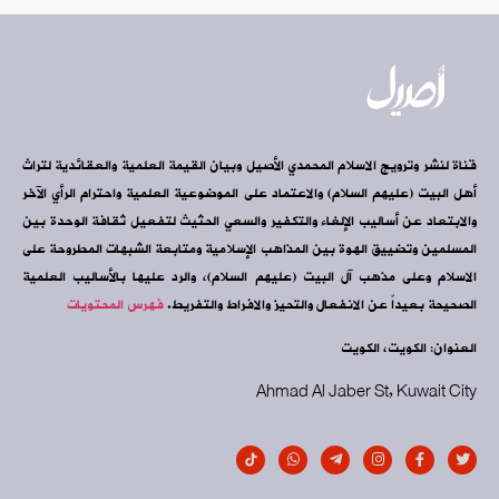
قناة لنشر وترويج الاسلام المحمدي الأصيل وبيان القيمة العلمية والعقائدية لتراث
أهل البيت (عليهم السلام) والاعتماد على الموضوعية العلمية واحترام الرأي الآخر
والابتعاد عن أساليب الإلغاء والتكفير والسعي الحثيث لتفعيل ثقافة الوحدة بين
المسلمين وتضييق الهوة بين المذاهب الإسلامية ومتابعة الشبهات المطروحة على
الاسلام وعلى مذهب آل البيت (عليهم السلام)، والرد عليها بالأساليب العلمية
الصحيحة بعيداً عن الانفعال والتحيز والافراط والتفريط.
فهرس المحتويات
العنوان: الكويت، الكويت
Ahmad Al Jaber St, Kuwait City