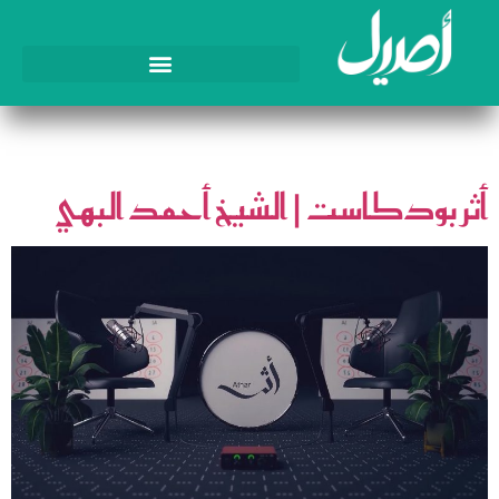
الوسم:
أثر بودكاست
أثر بودكاست | الشيخ أحمد البهي