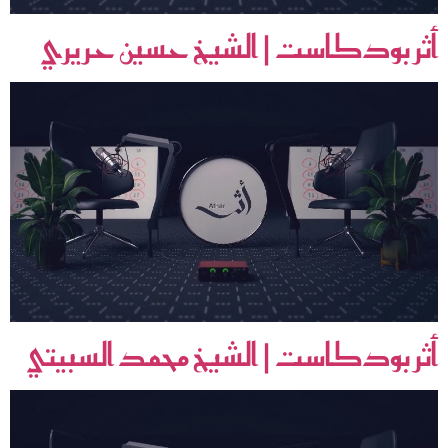
أثر بودكاست | الشيخ حسين حريري
أثر بودكاست | الشيخ محمد السبيتي