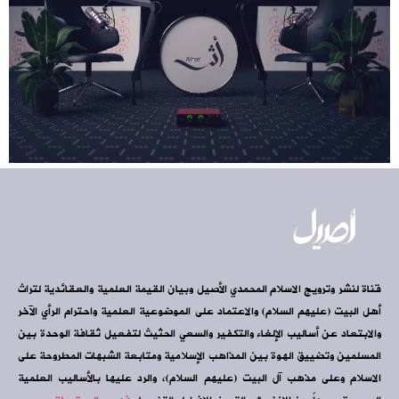
قناة لنشر وترويج الاسلام المحمدي الأصيل وبيان القيمة العلمية والعقائدية لتراث
أهل البيت (عليهم السلام) والاعتماد على الموضوعية العلمية واحترام الرأي الآخر
والابتعاد عن أساليب الإلغاء والتكفير والسعي الحثيث لتفعيل ثقافة الوحدة بين
المسلمين وتضييق الهوة بين المذاهب الإسلامية ومتابعة الشبهات المطروحة على
الاسلام وعلى مذهب آل البيت (عليهم السلام)، والرد عليها بالأساليب العلمية