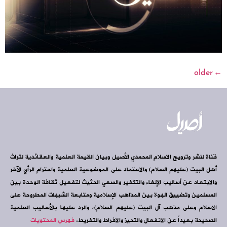
older
←
قناة لنشر وترويج الاسلام المحمدي الأصيل وبيان القيمة العلمية والعقائدية لتراث
أهل البيت (عليهم السلام) والاعتماد على الموضوعية العلمية واحترام الرأي الآخر
والابتعاد عن أساليب الإلغاء والتكفير والسعي الحثيث لتفعيل ثقافة الوحدة بين
المسلمين وتضييق الهوة بين المذاهب الإسلامية ومتابعة الشبهات المطروحة على
الاسلام وعلى مذهب آل البيت (عليهم السلام)، والرد عليها بالأساليب العلمية
الصحيحة بعيداً عن الانفعال والتحيز والافراط والتفريط.
فهرس المحتويات