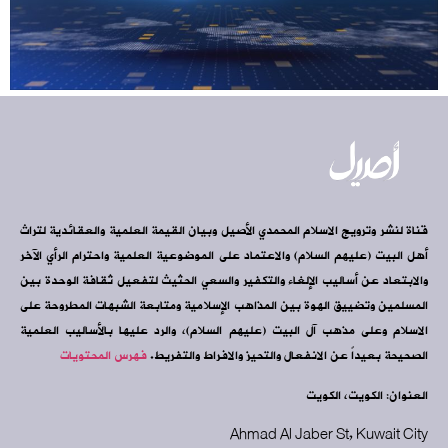
قناة لنشر وترويج الاسلام المحمدي الأصيل وبيان القيمة العلمية والعقائدية لتراث
أهل البيت (عليهم السلام) والاعتماد على الموضوعية العلمية واحترام الرأي الآخر
والابتعاد عن أساليب الإلغاء والتكفير والسعي الحثيث لتفعيل ثقافة الوحدة بين
المسلمين وتضييق الهوة بين المذاهب الإسلامية ومتابعة الشبهات المطروحة على
الاسلام وعلى مذهب آل البيت (عليهم السلام)، والرد عليها بالأساليب العلمية
الصحيحة بعيداً عن الانفعال والتحيز والافراط والتفريط.
فهرس المحتويات
العنوان: الكويت، الكويت
Ahmad Al Jaber St, Kuwait City