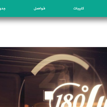
كليبات
فواصل
جدول