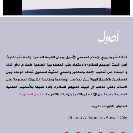
قناة لنشر وترويج الاسلام المحمدي الأصيل وبيان القيمة العلمية والعقائدية لتراث
أهل البيت (عليهم السلام) والاعتماد على الموضوعية العلمية واحترام الرأي الآخر
والابتعاد عن أساليب الإلغاء والتكفير والسعي الحثيث لتفعيل ثقافة الوحدة بين
المسلمين وتضييق الهوة بين المذاهب الإسلامية ومتابعة الشبهات المطروحة على
الاسلام وعلى مذهب آل البيت (عليهم السلام)، والرد عليها بالأساليب العلمية
الصحيحة بعيداً عن الانفعال والتحيز والافراط والتفريط.
فهرس المحتويات
العنوان: الكويت، الكويت
Ahmad Al Jaber St, Kuwait City