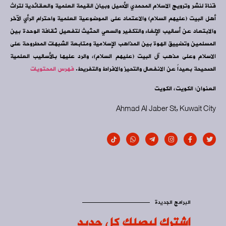
قناة لنشر وترويج الاسلام المحمدي الأصيل وبيان القيمة العلمية والعقائدية لتراث
أهل البيت (عليهم السلام) والاعتماد على الموضوعية العلمية واحترام الرأي الآخر
والابتعاد عن أساليب الإلغاء والتكفير والسعي الحثيث لتفعيل ثقافة الوحدة بين
المسلمين وتضييق الهوة بين المذاهب الإسلامية ومتابعة الشبهات المطروحة على
الاسلام وعلى مذهب آل البيت (عليهم السلام)، والرد عليها بالأساليب العلمية
الصحيحة بعيداً عن الانفعال والتحيز والافراط والتفريط.
فهرس المحتويات
العنوان: الكويت، الكويت
Ahmad Al Jaber St, Kuwait City
البرامج الجديدة
اشترك ليصلك كل جديد