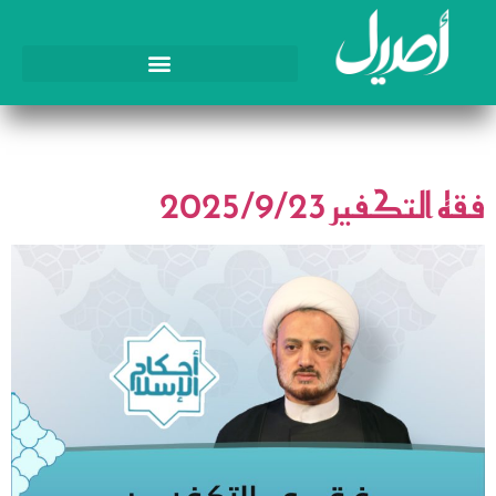
الوسم:
التكفير
فقه التكفير 2025/9/23