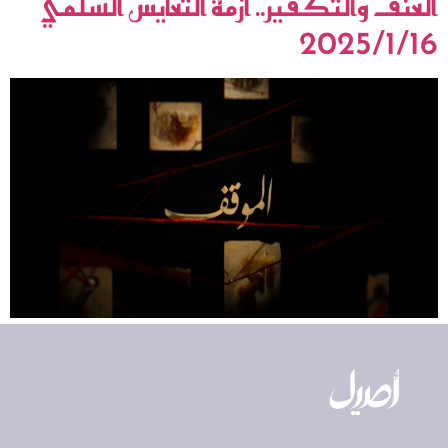
العنف والتكفير.. أزمة التعايش السلمي
2025/1/16