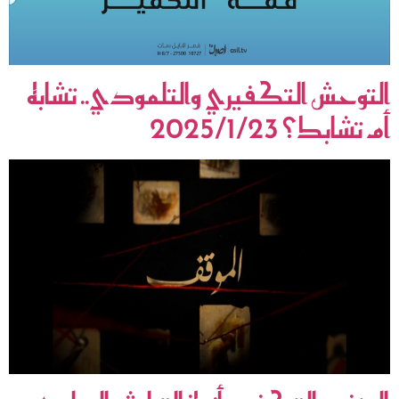
التوحش التكفيري والتلمودي.. تشابه
أم تشابك؟ 2025/1/23