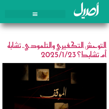
الوسم:
التوراة
التوحش التكفيري والتلمودي.. تشابه
أم تشابك؟ 2025/1/23