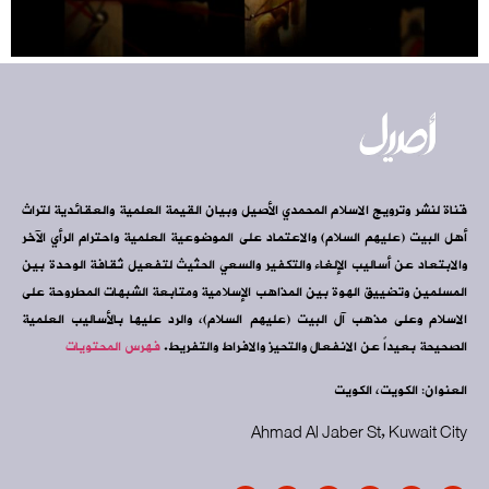
قناة لنشر وترويج الاسلام المحمدي الأصيل وبيان القيمة العلمية والعقائدية لتراث
أهل البيت (عليهم السلام) والاعتماد على الموضوعية العلمية واحترام الرأي الآخر
والابتعاد عن أساليب الإلغاء والتكفير والسعي الحثيث لتفعيل ثقافة الوحدة بين
المسلمين وتضييق الهوة بين المذاهب الإسلامية ومتابعة الشبهات المطروحة على
الاسلام وعلى مذهب آل البيت (عليهم السلام)، والرد عليها بالأساليب العلمية
الصحيحة بعيداً عن الانفعال والتحيز والافراط والتفريط.
فهرس المحتويات
العنوان: الكويت، الكويت
Ahmad Al Jaber St, Kuwait City