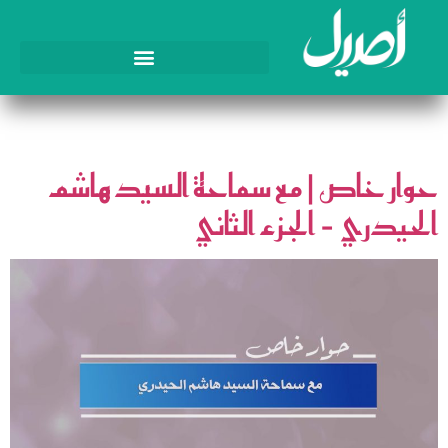
الوسم:
السيد هاشم الحيدري
حوار خاص | مع سماحة السيد هاشم
الحيدري – الجزء الثاني