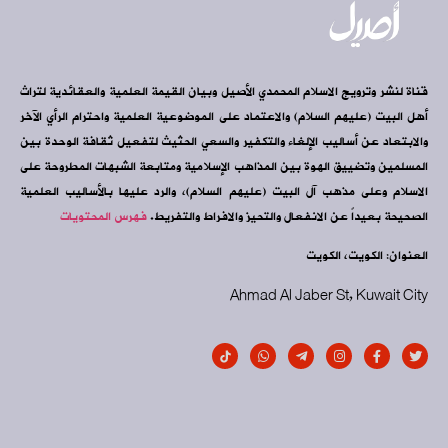
قناة لنشر وترويج الاسلام المحمدي الأصيل وبيان القيمة العلمية والعقائدية لتراث
أهل البيت (عليهم السلام) والاعتماد على الموضوعية العلمية واحترام الرأي الآخر
والابتعاد عن أساليب الإلغاء والتكفير والسعي الحثيث لتفعيل ثقافة الوحدة بين
المسلمين وتضييق الهوة بين المذاهب الإسلامية ومتابعة الشبهات المطروحة على
الاسلام وعلى مذهب آل البيت (عليهم السلام)، والرد عليها بالأساليب العلمية
الصحيحة بعيداً عن الانفعال والتحيز والافراط والتفريط.
فهرس المحتويات
العنوان: الكويت، الكويت
Ahmad Al Jaber St, Kuwait City