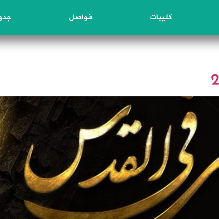
كليبات
فواصل
جدول