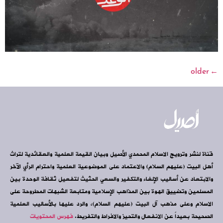
older
←
قناة لنشر وترويج الاسلام المحمدي الأصيل وبيان القيمة العلمية والعقائدية لتراث
أهل البيت (عليهم السلام) والاعتماد على الموضوعية العلمية واحترام الرأي الآخر
والابتعاد عن أساليب الإلغاء والتكفير والسعي الحثيث لتفعيل ثقافة الوحدة بين
المسلمين وتضييق الهوة بين المذاهب الإسلامية ومتابعة الشبهات المطروحة على
الاسلام وعلى مذهب آل البيت (عليهم السلام)، والرد عليها بالأساليب العلمية
الصحيحة بعيداً عن الانفعال والتحيز والافراط والتفريط.
فهرس المحتويات