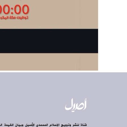
قناة لنشر وترويج الاسلام المحمدي الأصيل وبيان القيمة ال