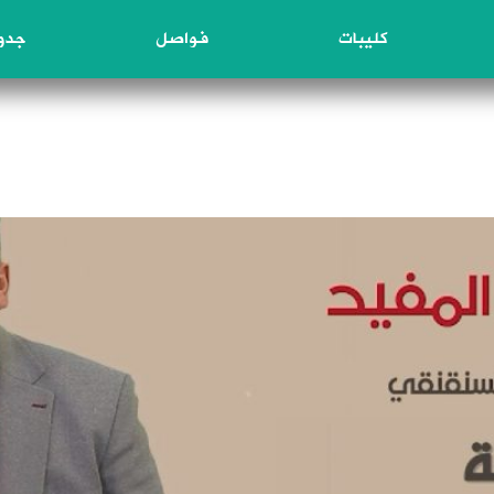
كليبات
فواصل
جدول