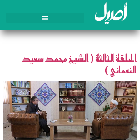
الوسم:
تاريخ
الحلقة الثالثة ( الشيخ محمد سعيد
النعماني )