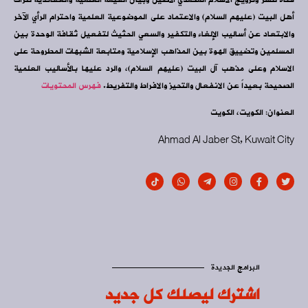
أهل البيت (عليهم السلام) والاعتماد على الموضوعية العلمية واحترام الرأي الآخر
والابتعاد عن أساليب الإلغاء والتكفير والسعي الحثيث لتفعيل ثقافة الوحدة بين
المسلمين وتضييق الهوة بين المذاهب الإسلامية ومتابعة الشبهات المطروحة على
الاسلام وعلى مذهب آل البيت (عليهم السلام)، والرد عليها بالأساليب العلمية
الصحيحة بعيداً عن الانفعال والتحيز والافراط والتفريط.
فهرس المحتويات
العنوان: الكويت، الكويت
Ahmad Al Jaber St, Kuwait City
البرامج الجديدة
اشترك ليصلك كل جديد