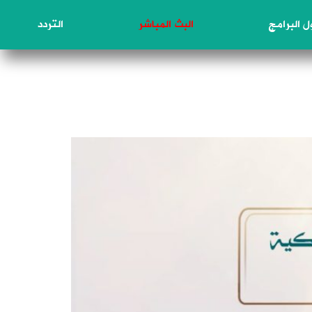
 البرامج
البث المباشر
التردد