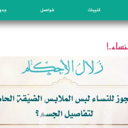
كليبات
فواصل
جدول
ساء..!