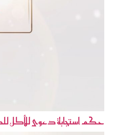
حكم استجابة دعوى للأكل للصائ