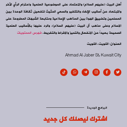
أهل البيت (عليهم السلام) والاعتماد على الموضوعية العلمية واحترام الرأي الآخر
والابتعاد عن أساليب الإلغاء والتكفير والسعي الحثيث لتفعيل ثقافة الوحدة بين
المسلمين وتضييق الهوة بين المذاهب الإسلامية ومتابعة الشبهات المطروحة على
الاسلام وعلى مذهب آل البيت (عليهم السلام)، والرد عليها بالأساليب العلمية
الصحيحة بعيداً عن الانفعال والتحيز والافراط والتفريط.
فهرس المحتويات
العنوان: الكويت، الكويت
Ahmad Al Jaber St, Kuwait City
البرامج الجديدة
اشترك ليصلك كل جديد