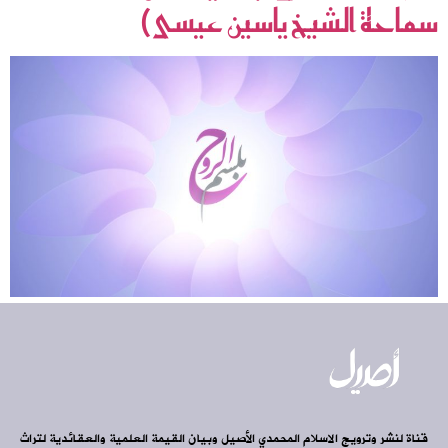
سماحة الشيخ ياسين عيسى)
قناة لنشر وترويج الاسلام المحمدي الأصيل وبيان القيمة العلمية والعقائدية لتراث