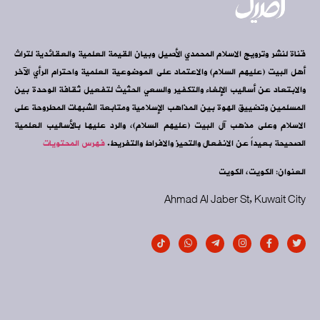
قناة لنشر وترويج الاسلام المحمدي الأصيل وبيان القيمة العلمية والعقائدية لتراث
أهل البيت (عليهم السلام) والاعتماد على الموضوعية العلمية واحترام الرأي الآخر
والابتعاد عن أساليب الإلغاء والتكفير والسعي الحثيث لتفعيل ثقافة الوحدة بين
المسلمين وتضييق الهوة بين المذاهب الإسلامية ومتابعة الشبهات المطروحة على
الاسلام وعلى مذهب آل البيت (عليهم السلام)، والرد عليها بالأساليب العلمية
الصحيحة بعيداً عن الانفعال والتحيز والافراط والتفريط.
فهرس المحتويات
العنوان: الكويت، الكويت
Ahmad Al Jaber St, Kuwait City