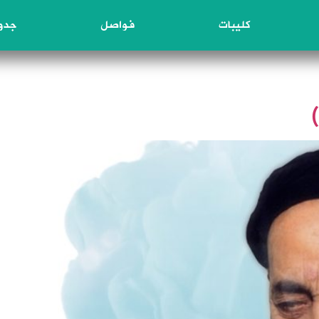
كليبات
فواصل
جدول