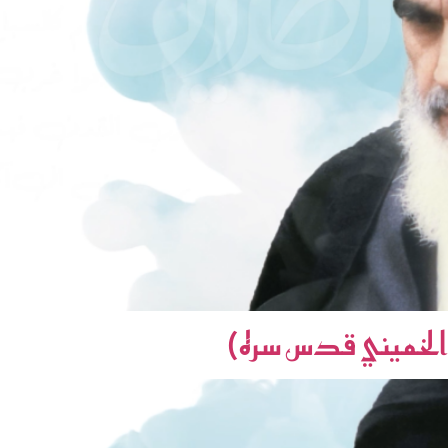
م الخميني قدس سره)