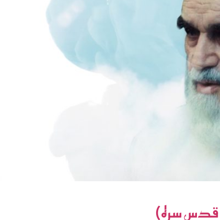
ني قدس سره)