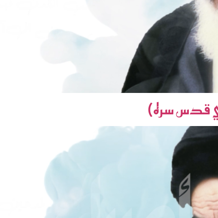
يني قدس سره)