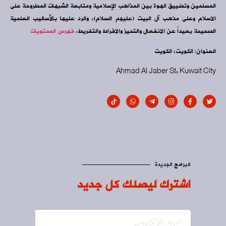
المسلمين وتضييق الهوة بين المذاهب الإسلامية ومتابعة الشبهات المطروحة على
الاسلام وعلى مذهب آل البيت (عليهم السلام)، والرد عليها بالأساليب العلمية
الصحيحة بعيداً عن الانفعال والتحيز والافراط والتفريط.
فهرس المحتويات
العنوان: الكويت، الكويت
Ahmad Al Jaber St, Kuwait City
البرامج الجديدة
اشترك ليصلك كل جديد