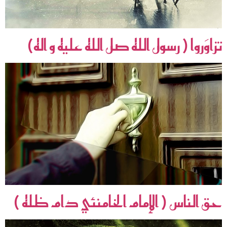
تزاوَروا ( رسول الله صل الله عليه و اله)
حق الناس ( الإمام الخامنئي دام ظله )