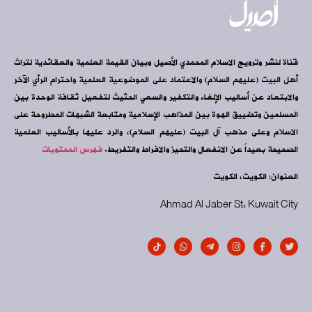
قناة لنشر وترويج الاسلام المحمدي الأصيل وبيان القيمة العلمية والعقائدية لتراث
أهل البيت (عليهم السلام) والاعتماد على الموضوعية العلمية واحترام الرأي الآخر
والابتعاد عن أساليب الإلغاء والتكفير والسعي الحثيث لتفعيل ثقافة الوحدة بين
المسلمين وتضييق الهوة بين المذاهب الإسلامية ومتابعة الشبهات المطروحة على
الاسلام وعلى مذهب آل البيت (عليهم السلام)، والرد عليها بالأساليب العلمية
الصحيحة بعيداً عن الانفعال والتحيز والافراط والتفريط.
فهرس المحتويات
العنوان: الكويت، الكويت
Ahmad Al Jaber St, Kuwait City