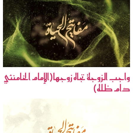
واجب الزوجة تجاه زوجها(الإمام الخامنئي
دام ظله)