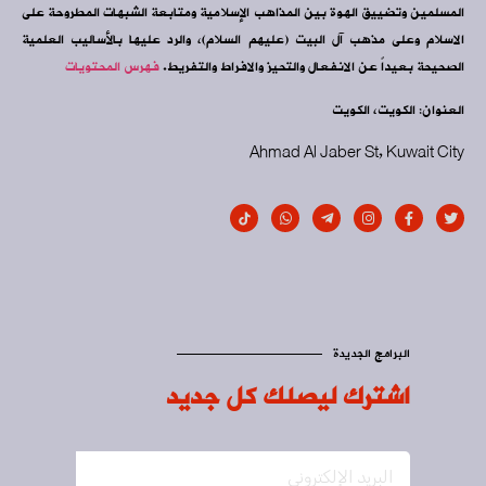
المسلمين وتضييق الهوة بين المذاهب الإسلامية ومتابعة الشبهات المطروحة على
الاسلام وعلى مذهب آل البيت (عليهم السلام)، والرد عليها بالأساليب العلمية
الصحيحة بعيداً عن الانفعال والتحيز والافراط والتفريط.
فهرس المحتويات
العنوان: الكويت، الكويت
Ahmad Al Jaber St, Kuwait City
البرامج الجديدة
اشترك ليصلك كل جديد